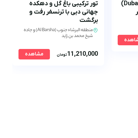
بلیط قاب دبی (Dubai Frame)
تور ترکیبی باغ گل و دهکده
جهانی دبی با ترنسفر رفت و
برگشت
منطقه البرشاء جنوب (Al Barsha) و جاده
شیخ محمد بن زاید
اهده
11,210,000
مشاهده
تومان