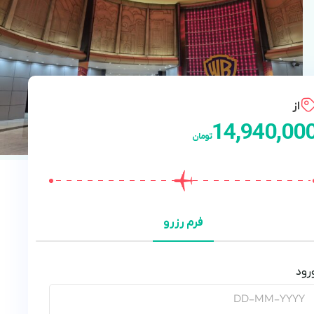
از
14,940,00
تومان
فرم رزرو
رود