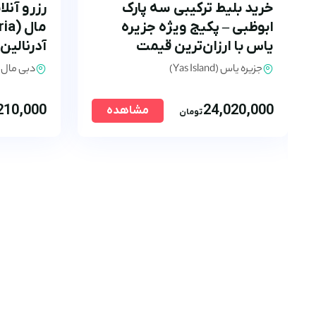
خرید بلیط ترکیبی سه پارک
رزرو آنل
ابوظبی – پکیج ویژه جزیره
یاس با ارزان‌ترین قیمت
آدرنالین
جزیره یاس (Yas Island)
دبی مال 
210,000
24,020,000
مشاهده
تومان