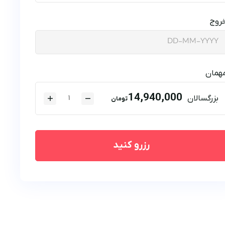
روج
همان
14,940,000
بزرگسالان
تومان
رزرو کنید