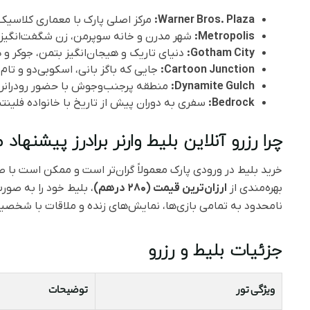
Warner Bros. Plaza:
مرکز اصلی پارک با معماری کلاسیک 
Metropolis:
شهر مدرن و خانه سوپرمن، زن شگفت‌انگیز 
Gotham City:
دنیای تاریک و هیجان‌انگیز بتمن، جوکر و 
Cartoon Junction:
جایی که باگز بانی، اسکوبی‌دو و تا
Dynamite Gulch:
منطقه پرجنب‌وجوش با حضور رودرانر و
Bedrock:
سفری به دوران پیش از تاریخ با خانواده فلینت
چرا رزرو آنلاین بلیط وارنر برادرز پیشنهاد
خرید بلیط در ورودی پارک معمولاً گران‌تر است و ممکن است با صف
بهره‌مندی از
ارزان‌ترین قیمت (۲۸۰ درهم)
، بلیط خود را به صو
نامحدود به تمامی بازی‌ها، نمایش‌های زنده و ملاقات با شخصی
جزئیات بلیط و رزرو
ویژگی تور
توضیحات