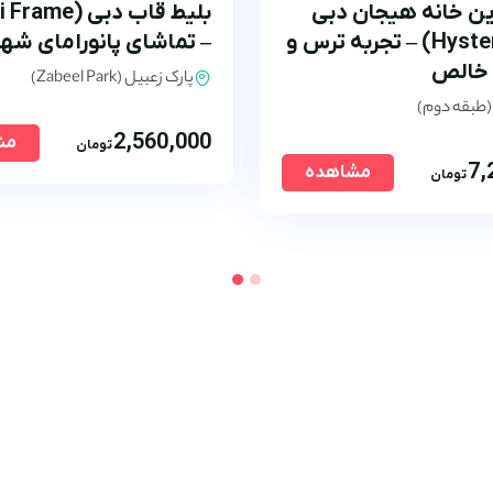
این خانه هیجان دبی
مال (Hysteria) – تجربه ترس و
– تماشای پانورامای شهر
 خالص
پارک زعبیل (Zabeel Park)
(طبقه دوم)
2,560,000
مش
تومان
7,
مشاهده
تومان